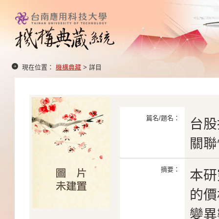
現在位置：
機構典藏
> 詳目
篇名/題名：
台股
關聯
摘要：
本研
的價
變異