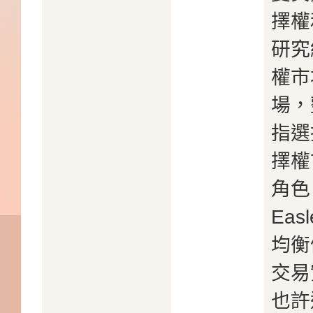
擇權
研究
權市
場，
指選
擇權
角色
Easl
均衡
交易
也許