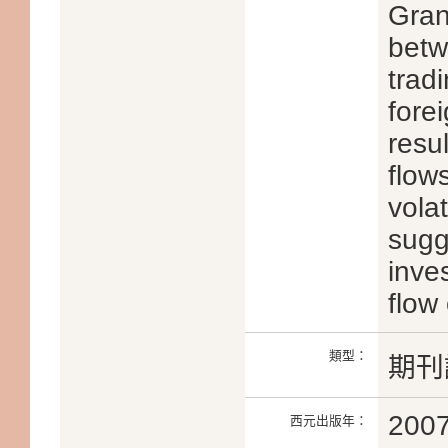
Gran
betw
trad
fore
resu
flow
volat
sugg
inve
flow 
類型：
期刊
200
西元出版年：