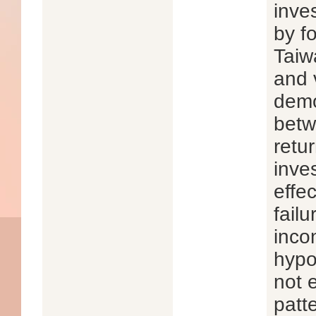
inve
by f
Taiw
and v
demo
betw
retu
inve
effe
failu
inco
hypo
not 
patte