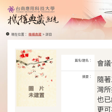
現在位置：
機構典藏
> 詳目
篇名/題名：
會議
摘要：
隨著
灣所
也已
更可