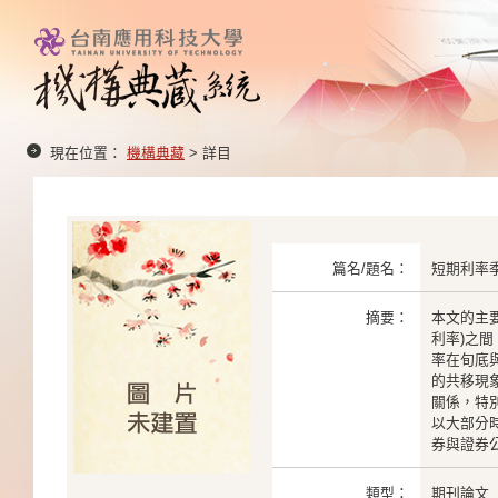
現在位置：
機構典藏
> 詳目
篇名/題名：
短期利率
摘要：
本文的主
利率)之
率在旬底
的共移現
關係，特
以大部分
券與證券
類型：
期刊論文