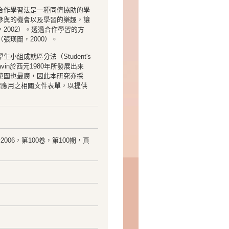
合作學習法是一種同儕協助的學
參與的機會以及學習的樂趣，讓
2002）。透過合作學習的方
張瑛蘭，2000）。
組成就區分法（Student's
由Slavin於西元1980年所發展出來
範圍也最廣，因此本研究亦採
需應用之相關文件表單，以提供
uary2006，第100卷，第100期，頁