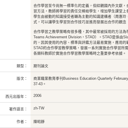
合作學習至今尚無一標準化的定義，但綜觀國內外文獻，
習方法，教師將學習的責任交棒給學生，增加學生課堂上
學生由被動的知識接受者轉為主動的知識建構者（周惠玲，
式，可以讓學生學習到合作技巧並進而發展出合作的觀念（
合作學習之教學策略有很多種，其中最常被採用的方法為學生小
Teams Achievement Division，STAD）。STAD是係
的，因其使用的內容、標準與評鑑方法最易實施，應用的
STAD的合作學習教學策略，發展一系列實施合作學習所
各類科教師於實施合作學習教學策略時之重要參考依據。
類型：
期刊論文
版次：
商業職業教育季刊Business Education Quarterly Febr
37-43。
2006
西元出版年：
zh-TW
著作語言：
作者：
陳昭靜