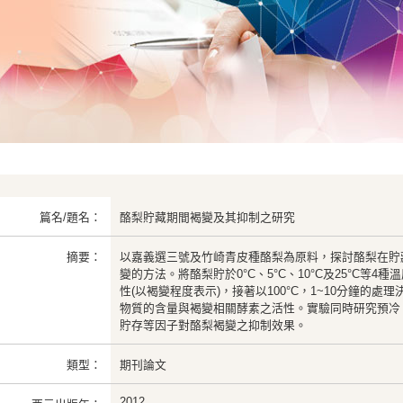
篇名/題名：
酪梨貯藏期間褐變及其抑制之研究
摘要：
以嘉義選三號及竹崎青皮種酪梨為原料，探討酪梨在貯
變的方法。將酪梨貯於0°C、5°C、10°C及25°C等
性(以褐變程度表示)，接著以100°C，1~10分鐘的
物質的含量與褐變相關酵素之活性。實驗同時研究預冷
貯存等因子對酪梨褐變之抑制效果。
類型：
期刊論文
2012