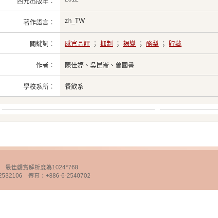
西元出版年：
zh_TW
著作語言：
關鍵詞：
感官品評
；
抑制
；
褐變
；
酪梨
；
貯藏
作者：
陳佳婷、吳昆崙、曾國書
學校系所：
餐飲系
chnology 最佳觀賞解析度為1024*768
32106 傳真：+886-6-2540702