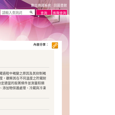
數位典藏系統
回圖書館
內容分享：
藏過程中褐變之原因及其抑制褐
4種溫度，觀察其在不同溫度之貯藏耐
處理決定適當的殺菁條件並測量粉類
、添加物保護處理、冷藏與冷凍