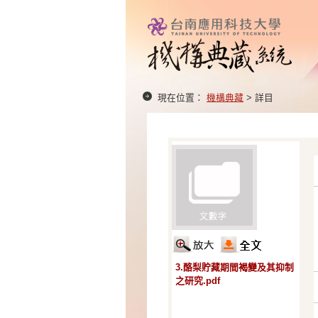
現在位置：
機構典藏
> 詳目
3.酪梨貯藏期間褐變及其抑制
之研究.pdf