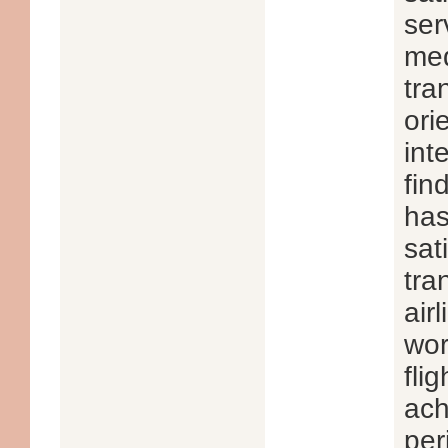
ser
med
tra
ori
int
fin
has
sat
tra
air
wor
fli
ach
per