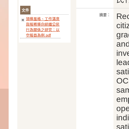
文件
Rec
摘要：
領導風格、工作滿意
cit
與服務導向組織公民
行為關係之研究：以
gra
空服員為例.pdf
and
inv
lea
sat
OCB
sam
emp
ope
ind
sat