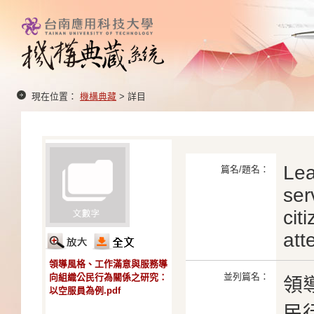
現在位置：
機構典藏
> 詳目
Lea
篇名/題名：
ser
cit
att
領導風格、工作滿意與服務導
並列篇名：
向組織公民行為關係之研究：
領
以空服員為例.pdf
民