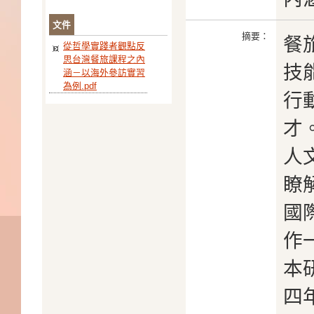
文件
摘要：
餐
從哲學實踐者觀點反
思台灣餐旅課程之內
技
涵－以海外參訪實習
為例.pdf
行
才
人
瞭
國
作
本
四