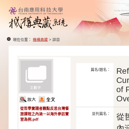
現在位置：
機構典藏
> 詳目
Ref
篇名/題名：
Cur
of 
Ove
從哲學實踐者觀點反思台灣餐
並列篇名：
旅課程之內涵－以海外參訪實
從
習為例.pdf
內