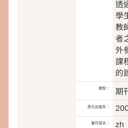
透
學
教
者
外
課
的
類型：
期
20
西元出版年：
zh
著作語言：