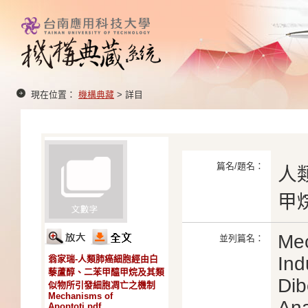
現在位置：
機構典藏
> 詳目
篇名/題名：
人
甲
Mec
並列篇名：
Ind
翁家瑞-人類肺癌細胞經由白
藜蘆醇、二苯甲醯甲烷及其類
Dib
似物所引發細胞凋亡之機制
Mechanisms of
An
Apoptoti.pdf