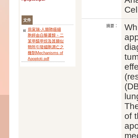
Cel
文件
Whi
摘要：
翁家瑞-人類肺癌細
app
胞經由白藜蘆醇、二
苯甲醯甲烷及其類似
dia
物所引發細胞凋亡之
機制Mechanisms of
tum
Apoptoti.pdf
eff
(re
(DB
lun
The
of 
apo
mec