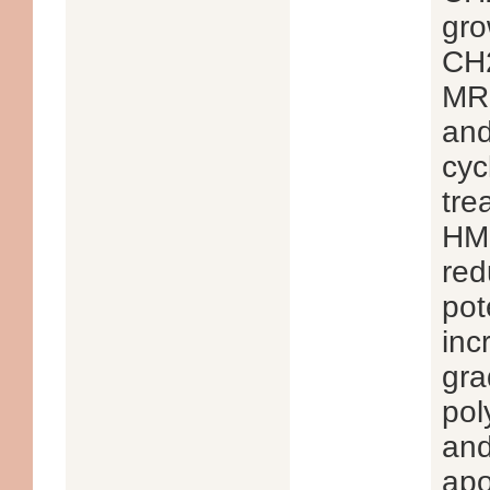
gro
CH2
MR-
and
cyc
tre
HM
red
pot
inc
gra
pol
an
apo