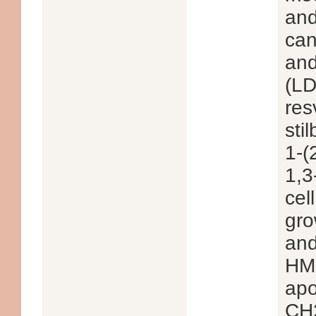
and
can
and
(LD
res
sti
1-(
1,3
cel
gro
and
HM
apo
CH2