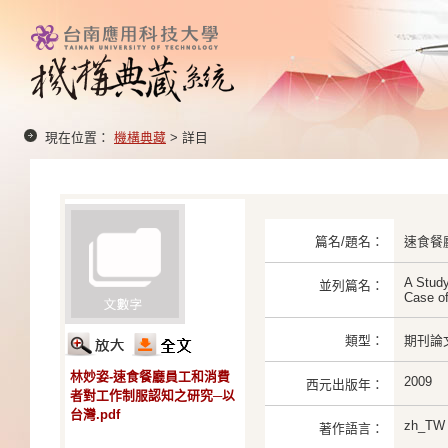
現在位置：
機構典藏
> 詳目
篇名/題名：
速食餐
A Study
並列篇名：
Case of
類型：
期刊論
林妙姿-速食餐廳員工和消費
2009
西元出版年：
者對工作制服認知之研究─以
台灣.pdf
zh_TW
著作語言：