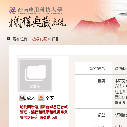
現在位置：
機構典藏
> 詳目
篇名/題名：
幼 托
摘要：
本研究
方法。
幼托園
得與研
員參考
幼托園所運用創新理念在行政
管理、課程和教學和教師專業
類型：
期刊論
發展之研究-張弘勳.pdf
2012