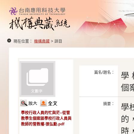
現在位置：
機構典藏
> 詳目
篇名/題名：
學
個
摘要：
學
學校行政人員的忙與茫--從管
的
教學生個案談學校行政人員與
教師的管教權-張弘勳.pdf
時