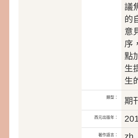
議
的
意
序
點
生
生
類型：
期
20
西元出版年：
zh
著作語言：