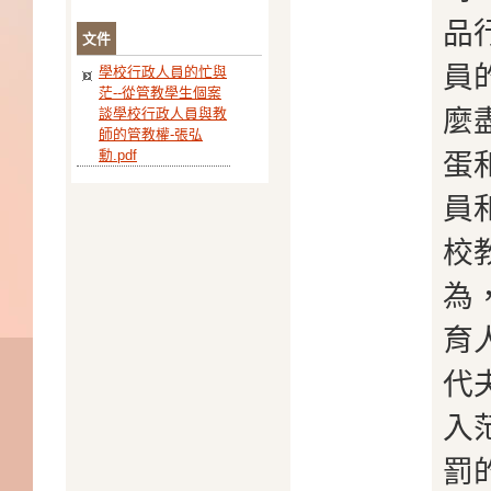
品
文件
員
學校行政人員的忙與
茫--從管教學生個案
麼
談學校行政人員與教
師的管教權-張弘
勳.pdf
蛋
員
校
為
育
代
入
罰