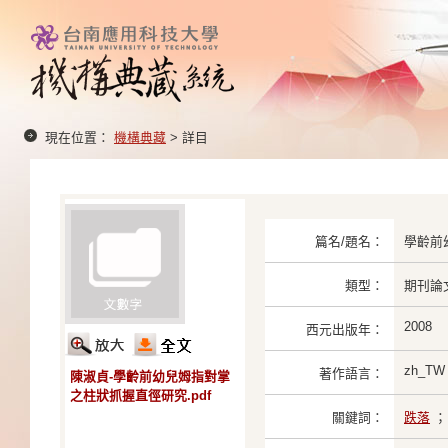
現在位置：
機構典藏
> 詳目
篇名/題名：
學齡前
類型：
期刊論
2008
西元出版年：
zh_TW
著作語言：
陳淑貞-學齡前幼兒姆指對掌
之柱狀抓握直徑研究.pdf
關鍵詞：
跌落