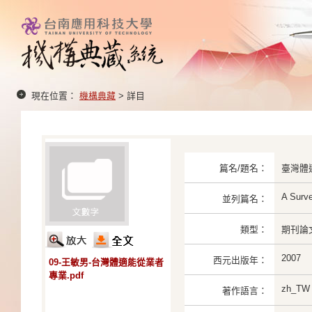
現在位置：
機構典藏
> 詳目
篇名/題名：
臺灣體
A Surve
並列篇名：
類型：
期刊論
2007
西元出版年：
09-王敏男-台灣體適能從業者
專業.pdf
zh_TW
著作語言：