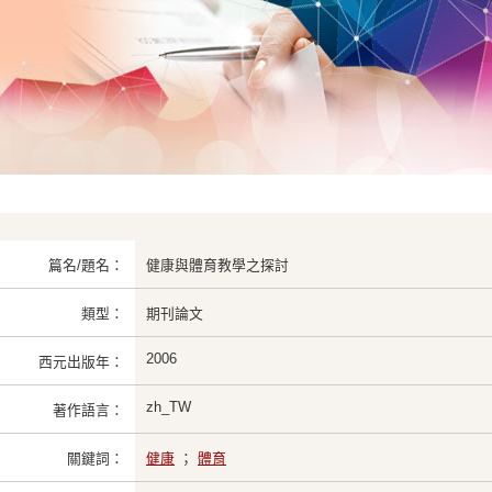
篇名/題名：
健康與體育教學之探討
類型：
期刊論文
2006
西元出版年：
zh_TW
著作語言：
關鍵詞：
健康
；
體育