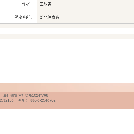
作者：
王敏男
學校系所：
幼兒保育系
chnology 最佳觀賞解析度為1024*768
32106 傳真：+886-6-2540702