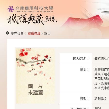
現在位置：
機構典藏
> 詳目
篇名/題名：
酒精滴點
摘要：
絲畫創作
效果。著
不同時間
度、染液
本研究中
類型：
期刊論文
2008