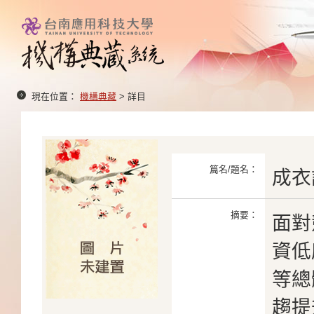
現在位置：
機構典藏
> 詳目
篇名/題名：
成衣
摘要：
面對
資低
等總
趨提