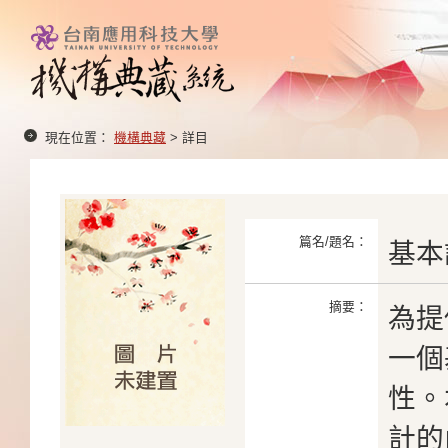
現在位置：
機構典藏
> 詳目
篇名/題名：
基本
摘要：
為提
一個
性。
計的