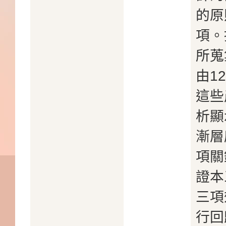
的原
項。
所蒐
由1
這些
析顯
漸層
項關
證本
三項
行回