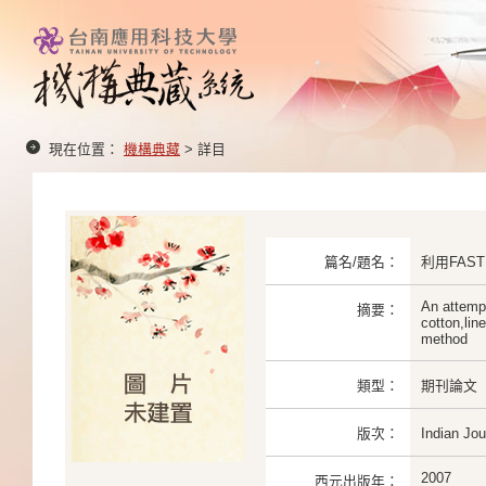
現在位置：
機構典藏
> 詳目
篇名/題名：
利用FA
An attempt
摘要：
cotton,lin
method
類型：
期刊論文
版次：
Indian J
2007
西元出版年：