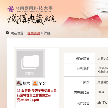
現在位置：
機構典藏
> 詳目
篇名/題名：
美容美
Researc
並列篇名：
Hairdre
類型：
期刊論
12-詹惠珊-美容美髮從業人員
2004
西元出版年：
行業特性與工作倦怠之研
究-93.09.01.pdf
zh_TW
著作語言：