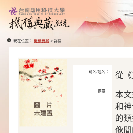
現在位置：
機構典藏
> 詳目
篇名/題名：
從《
摘要：
本文
和神
的類
像間