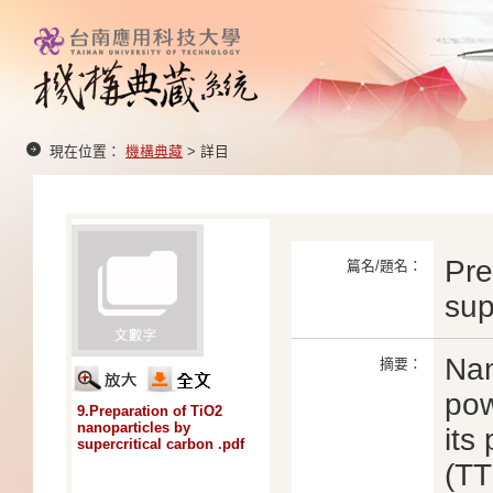
現在位置：
機構典藏
> 詳目
Pre
篇名/題名：
sup
Nan
摘要：
pow
9.Preparation of TiO2
nanoparticles by
its
supercritical carbon .pdf
(TT