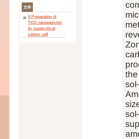
com
文件
mic
9.Preparation of
met
TiO2 nanoparticles
by supercritical
rev
carbon .pdf
Zon
car
pro
the
sol
Amo
siz
sol
sup
amo