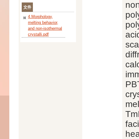
non
文件
pol
4.Morphology,
pol
melting behavior,
and non-isothermal
aci
crystalli.pdf
sca
dif
cal
imm
PBT
cry
mel
TmI
fac
hea