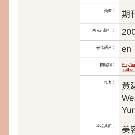
類型：
期
20
西元出版年：
en
著作語言：
關鍵詞：
Poly(bu
isother
作者：
黃建
We
Yu
學校系所：
美