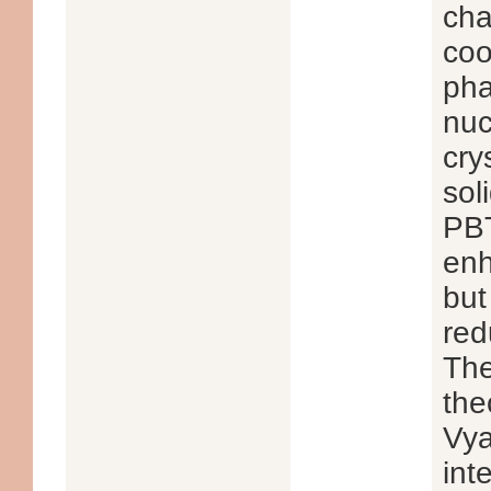
cha
coo
pha
nuc
cry
soli
PBT
enh
but
red
The
the
Vya
int