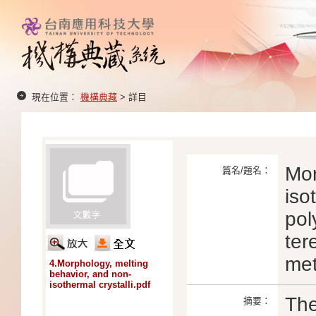
現在位置：
機構典藏
> 詳目
Mor
篇名/題名：
iso
pol
ter
met
4.Morphology, melting
behavior, and non-
isothermal crystalli.pdf
The
摘要：