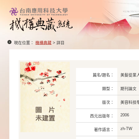
現在位置：
機構典藏
> 詳目
篇名/題名：
美髮從業
類型：
期刊論文
版次：
美容科技學
2006
西元出版年：
zh-TW
著作語言：