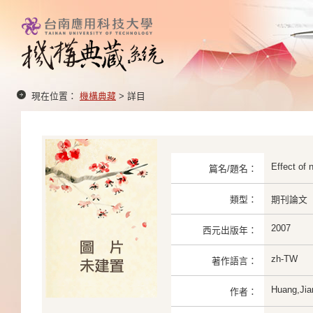
現在位置：
機構典藏
> 詳目
Effect of 
篇名/題名：
類型：
期刊論文
2007
西元出版年：
zh-TW
著作語言：
Huang,Ji
作者：