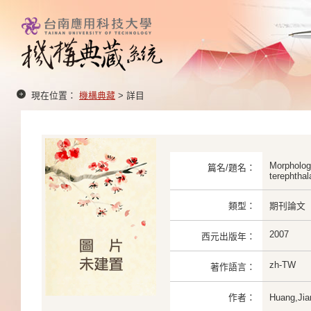
現在位置：
機構典藏
> 詳目
Morphology
篇名/題名：
terephthal
類型：
期刊論文
2007
西元出版年：
zh-TW
著作語言：
作者：
Huang,Ji