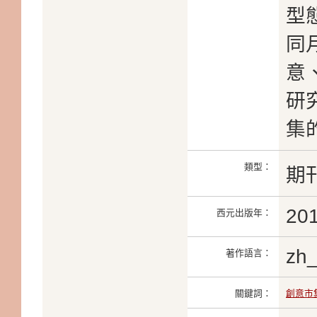
型
同
意
研
集
類型：
期
20
西元出版年：
zh
著作語言：
關鍵詞：
創意市