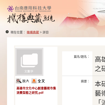
現在位置：
機構典藏
> 詳目
篇名/題名：
高
之
摘要：
本
高雄市文化中心創意藝術市集
藝
消費型態之研究.pdf
「