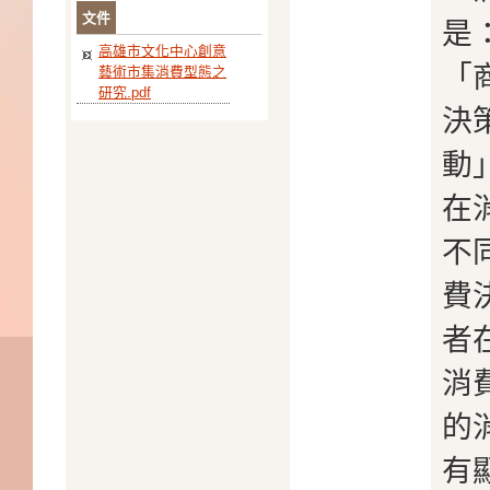
文件
是
高雄市文化中心創意
「
藝術市集消費型態之
研究.pdf
決
動
在
不
費
者
消
的
有