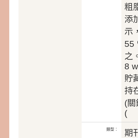
粗
添
示
5
之
8 
貯
持在
(
(
類型：
期