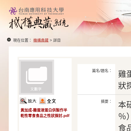
現在位置：
機構典藏
> 詳目
篇名/題名：
雞
狀
摘要：
本
黃加成-雞蛋液蛋白供製作半
％
乾性零食食品之性狀探討.pdf
食