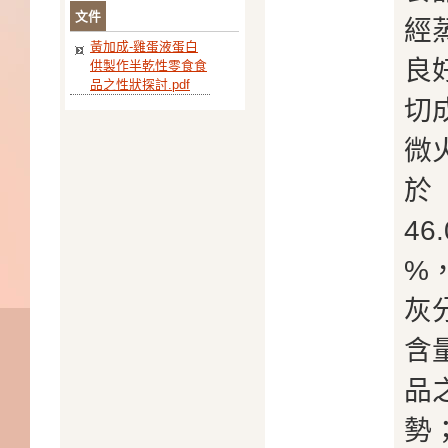
文件
經
黃加成-雞蛋液蛋白
良
供製作半乾性零食食
品之性狀探討.pdf
切成
微
於
46
%，
灰
含
品
勢