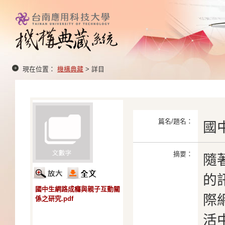
現在位置：
機構典藏
> 詳目
篇名/題名：
國
摘要：
隨
的
國中生網路成癮與親子互動關
際
係之研究.pdf
活