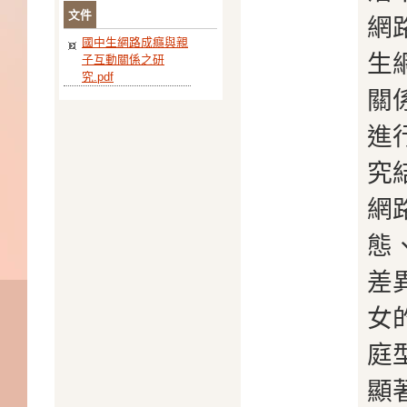
文件
網
國中生網路成癮與親
生
子互動關係之研
究.pdf
關
進
究
網
態
差
女
庭
顯