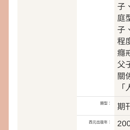
子
庭
子
程
癮
父
關
「
類型：
期
20
西元出版年：