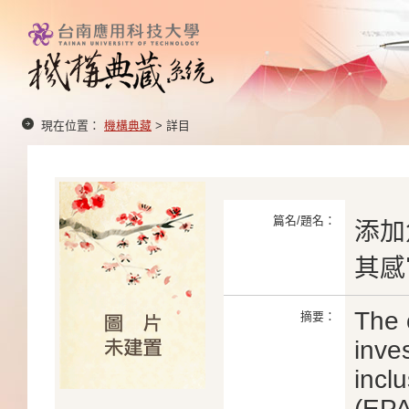
現在位置：
機構典藏
> 詳目
篇名/題名：
添加
其感
The 
摘要：
inves
incl
(EPA