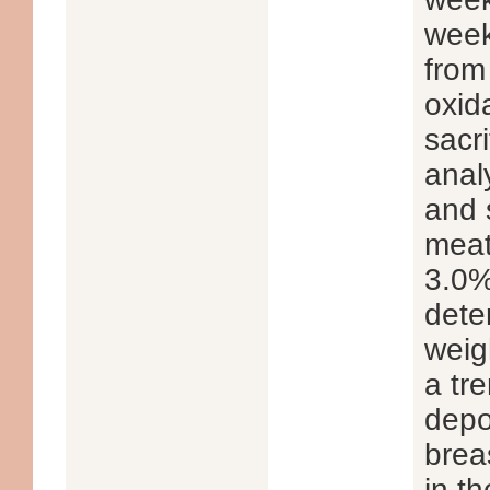
week
from
oxid
sacr
anal
and 
meat
3.0% 
dete
weigh
a tr
depo
brea
in t