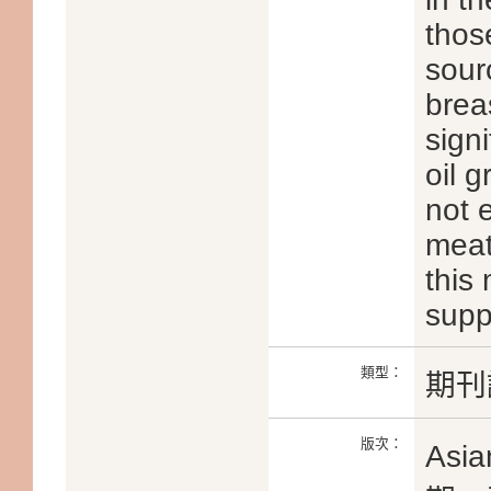
those
sour
brea
signi
oil 
not e
meat 
this 
supp
類型：
期刊
版次：
Asi