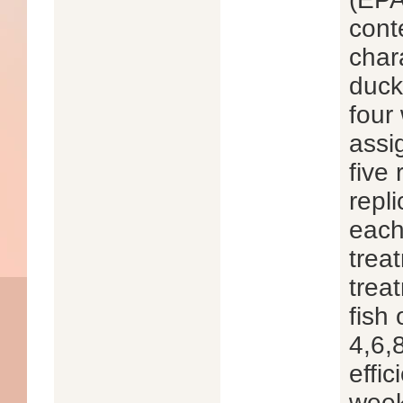
cont
char
duck
four
assi
five
repl
each
trea
trea
fish 
4,6,
effic
week