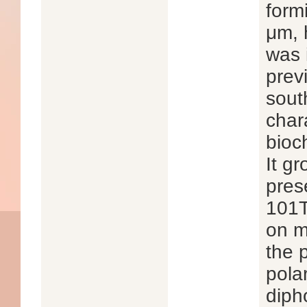
formi
μm, 
was 
previ
sout
char
bioc
It g
pres
101T
on m
the 
pola
diph