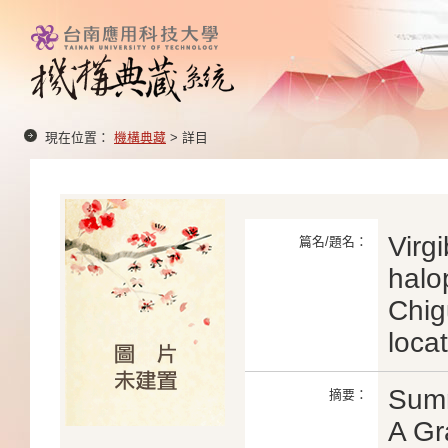
現在位置：
機構典藏
> 詳目
Virg
篇名/題名：
halo
Chig
loca
Sum
摘要：
A Gr