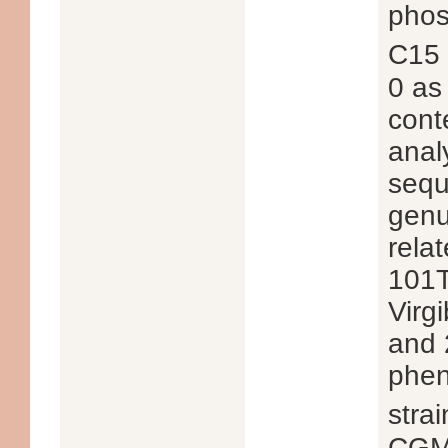
phos
C15
0 as
cont
anal
sequ
genu
rela
101T
Virg
and 
phen
str
CGMC