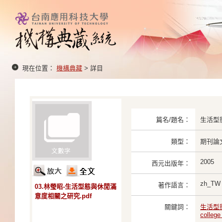
現在位置：
機構典藏
> 詳目
篇名/題名：
生活型
類型：
期刊論
2005
西元出版年：
zh_TW
著作語言：
03.林瑩昭-生活型態與休閒滿
意度相關之研究.pdf
關鍵詞：
生活型
college