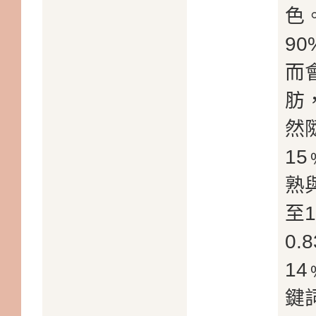
色
9
而
肪
然
1
熟
至
0
1
鍵