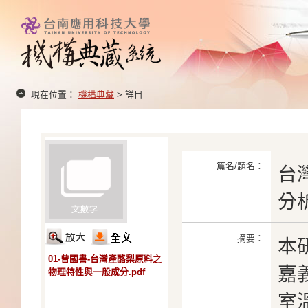
現在位置：
機構典藏
> 詳目
篇名/題名：
台
分
摘要：
本
01-曾國書-台灣產酪梨原料之
嘉義
物理特性與一般成分.pdf
室溫