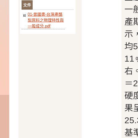
文件
一
01-曾國書-台灣產酪
產
梨原料之物理特性與
一般成分.pdf
示
均
1
右
＝2
硬
果
25
基