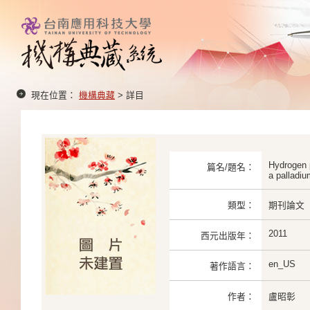
現在位置：
機構典藏
> 詳目
Hydrogen p
篇名/題名：
a palladi
類型：
期刊論文
2011
西元出版年：
en_US
著作語言：
作者：
盧昭彰