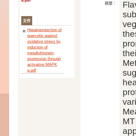
a.pdf
Fla
摘要：
sub
文件
veg
Hepatoprotection of
the
quercetin against
pro
oxidative stress by
induction of
the
metallothionein
expression through
Met
activating MAPK
a.pdf
sug
hea
pro
var
Mea
MT 
app