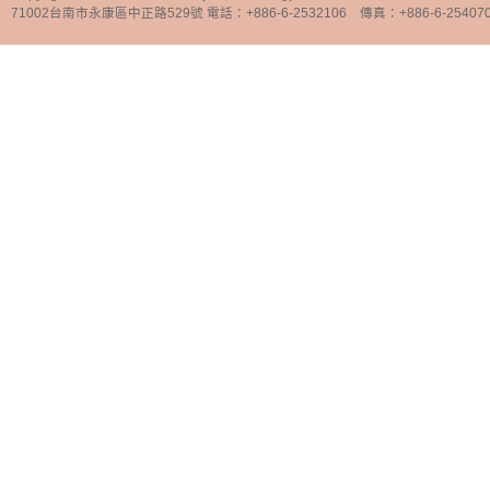
71002台南市永康區中正路529號 電話：+886-6-2532106 傳真：+886-6-25407