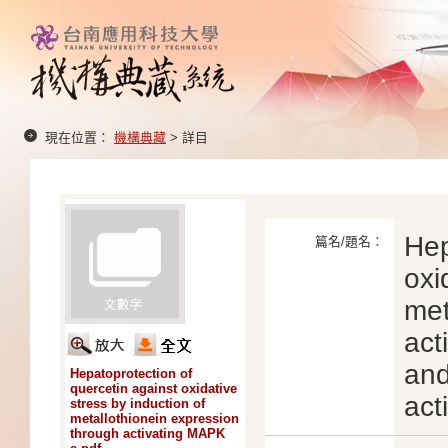
現在位置：
機構典藏
> 詳目
Hep
篇名/題名：
oxi
met
act
and
Hepatoprotection of
quercetin against oxidative
acti
stress by induction of
metallothionein expression
through activating MAPK