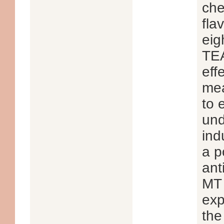
che
fla
eig
TEA
eff
mea
to 
und
ind
a p
ant
MT 
exp
the