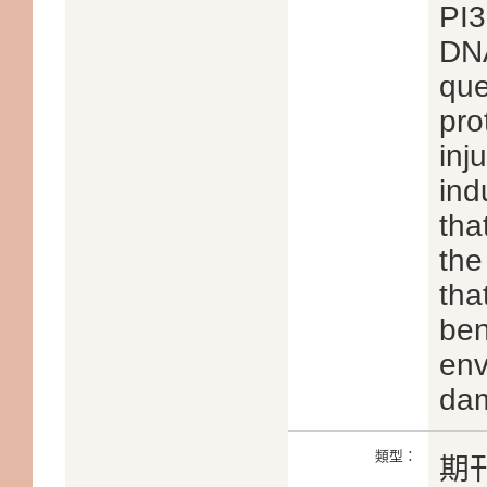
PI3
DNA
que
pro
inj
ind
tha
the
tha
ben
env
da
類型：
期