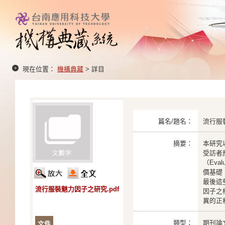
現在位置：
機構典藏
> 詳目
篇名/題名：
流行服
摘要：
本研究
受訪者
（Eva
價基礎
最後這
流行服裝魅力因子之研究.pdf
因子之
異的正
類型：
期刊論
文件