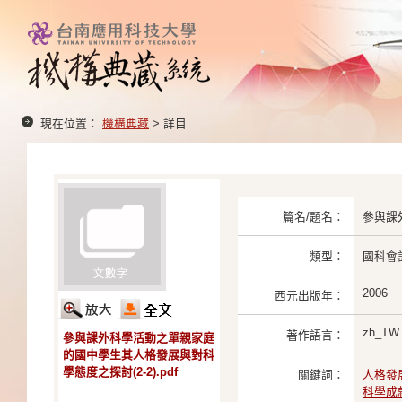
現在位置：
機構典藏
> 詳目
篇名/題名：
參與課
類型：
國科會
2006
西元出版年：
zh_TW
著作語言：
參與課外科學活動之單親家庭
的國中學生其人格發展與對科
學態度之探討(2-2).pdf
關鍵詞：
人格發
科學成