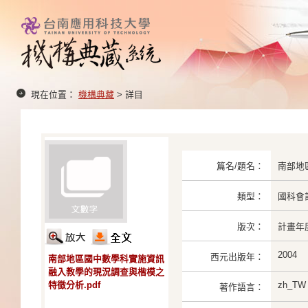
現在位置：
機構典藏
> 詳目
篇名/題名：
南部地
類型：
國科會
版次：
計畫年度:
2004
西元出版年：
南部地區國中數學科實施資訊
融入教學的現況調查與楷模之
特徵分析.pdf
zh_TW
著作語言：