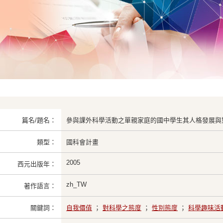
篇名/題名：
參與課外科學活動之單親家庭的國中學生其人格發展與對科
類型：
國科會計畫
2005
西元出版年：
zh_TW
著作語言：
關鍵詞：
自我價值
；
對科學之態度
；
性別態度
；
科學趣味活