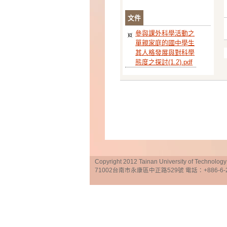
文件
參與課外科學活動之
單親家庭的國中學生
其人格發展與對科學
態度之探討(1.2).pdf
Copyright 2012 Tainan University of Te
71002台南市永康區中正路529號 電話：+886-6-25