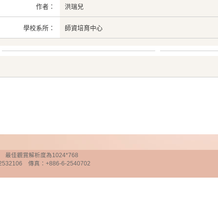
作者：
洪瑞兒
學校系所：
師資培育中心
chnology 最佳觀賞解析度為1024*768
32106 傳真：+886-6-2540702