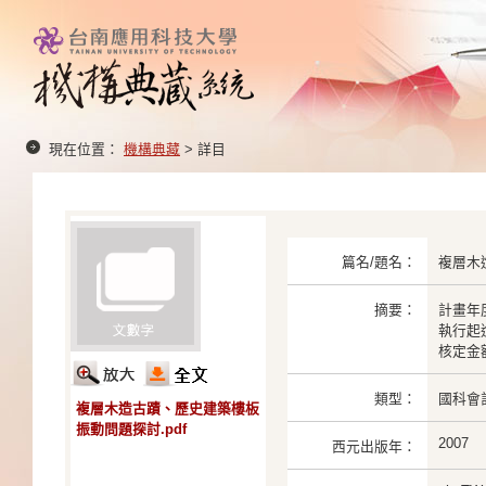
現在位置：
機構典藏
> 詳目
篇名/題名：
複層木
摘要：
計畫年度
執行起迄：
核定金額：
類型：
國科會
複層木造古蹟、歷史建築樓板
振動問題探討.pdf
2007
西元出版年：