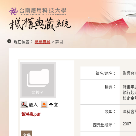
現在位置：
機構典藏
> 詳目
篇名/題名：
影響台
摘要：
計畫年度
執行起迄：
核定金額：
類型：
國科會
黃潮岳.pdf
2007
西元出版年：
文件