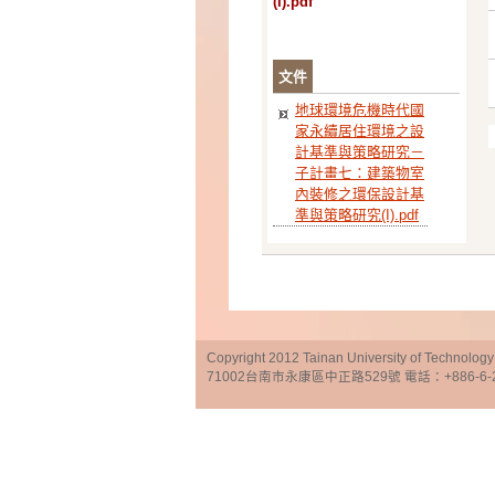
(I).pdf
文件
地球環境危機時代國
家永續居住環境之設
計基準與策略研究－
子計畫七：建築物室
內裝修之環保設計基
準與策略研究(I).pdf
Copyright 2012 Tainan University of Te
71002台南市永康區中正路529號 電話：+886-6-25