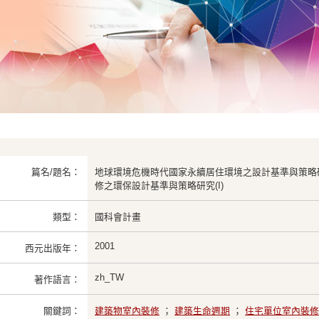
篇名/題名：
地球環境危機時代國家永續居住環境之設計基準與策略
修之環保設計基準與策略研究(I)
類型：
國科會計畫
2001
西元出版年：
zh_TW
著作語言：
關鍵詞：
建築物室內裝修
；
建築生命週期
；
住宅單位室內裝修