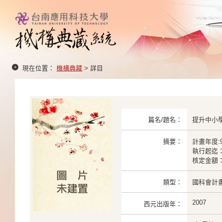
現在位置：
機構典藏
> 詳目
篇名/題名：
提升中小
摘要：
計畫年度:9
執行起迄： 2
核定金額： 
類型：
國科會計
2007
西元出版年：