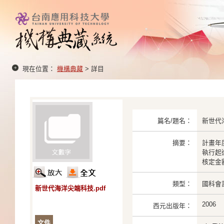
現在位置：
機構典藏
> 詳目
篇名/題名：
新世代
摘要：
計畫年度
執行起迄：
核定金額：
類型：
國科會
新世代海洋尖端科技.pdf
2006
西元出版年：
文件