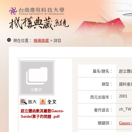
現在位置：
機構典藏
> 詳目
篇名/題名：
超立體函
類型：
國科會
2001
西元出版年：
zh_TW
著作語言：
超立體函數其離散Gauss-
Seidel算子的問題 .pdf
關鍵詞：
Gauss