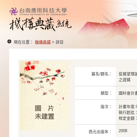
現在位置：
機構典藏
> 詳目
篇名/題名：
從展望理
之證據
類型：
國科會計
版次：
計畫年度:9
執行起迄： 2
核定金額： 
2008
西元出版年：