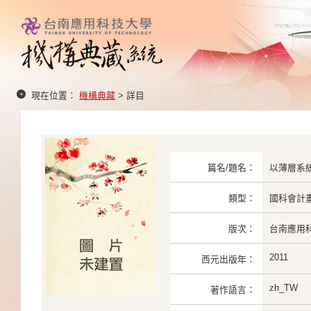
現在位置：
機構典藏
> 詳目
篇名/題名：
以薄層系
類型：
國科會計
版次：
台南應用科大
2011
西元出版年：
zh_TW
著作語言：