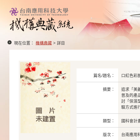
現在位置：
機構典藏
> 詳目
篇名/題名：
口紅色彩
摘要：
追求「美
普及的產
討「保濕
驗方式進行
類型：
國科會計
版次：
台南應用科大學