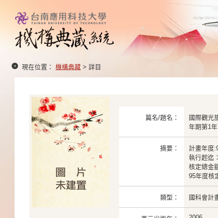
現在位置：
機構典藏
> 詳目
篇名/題名：
國際觀光
年期第1年
摘要：
計畫年度:9
執行起迄： 2
核定總金額：
95年度核定
類型：
國科會計
2006