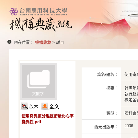
現在位置：
機構典藏
> 詳目
篇名/題名：
使用奇
摘要：
計畫年度
執行起迄：
核定金額：
類型：
國科會
使用奇異值分離技術量化心率
變異性.pdf
2006
西元出版年：